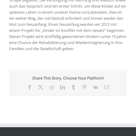
Straβe begleitet. Die Versorgung mit Nahrung und Medizin sowie
auch das Gespräch sind ein erster Schritt, um diese Kinder auf ein
späteres Leben in einem unserer Heime vorzubereiten. Dies ist
ein weiter Weg, der viel Geduld erfordert und immer wieder den
Mut zum Neuanfang. Einen Neuanfang werden wir 2012 mit
einem Projekt für „Kinder im Konflikt mit dem Gesetz“ beginnen.
Dieses Projekt wird straffällig gewordenen Kindern unter 15 Jahre
eine Chance der Rehabilitierung und Wiederintegrierung in ihre
Familien und die Gesellschaft geben.
Share This Story, Choose Your Platform!
Facebook
X
Reddit
LinkedIn
Tumblr
Pinterest
Vk
E-
Mail